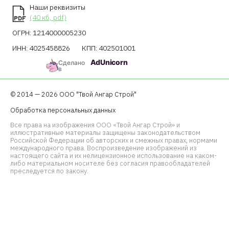
Наши реквизиты
(40 кб, pdf)
ОГРН: 1214000005230
ИНН: 4025458826
КПП: 402501001
AdUnicorn
Сделано
в
© 2014 — 2026 ООО "Твой Ангар Строй"
Обработка персональных данных
Все права на изображения ООО «Твой Ангар Строй» и
иллюстративные материалы защищены законодательством
Российской Федерации об авторских и смежных правах, нормами
международного права. Воспроизведение изображений из
настоящего сайта и их нелицензионное использование на каком-
либо материальном носителе без согласия правообладателей
преследуется по закону.