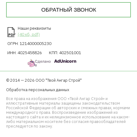
ОБРАТНЫЙ ЗВОНОК
Наши реквизиты
(40 кб, pdf)
ОГРН: 1214000005230
ИНН: 4025458826
КПП: 402501001
AdUnicorn
Сделано
в
© 2014 — 2026 ООО "Твой Ангар Строй"
Обработка персональных данных
Все права на изображения ООО «Твой Ангар Строй» и
иллюстративные материалы защищены законодательством
Российской Федерации об авторских и смежных правах, нормами
международного права. Воспроизведение изображений из
настоящего сайта и их нелицензионное использование на каком-
либо материальном носителе без согласия правообладателей
преследуется по закону.